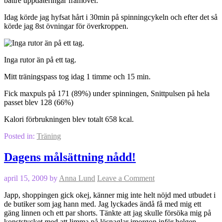
bättre uppdateringar framöver.
Idag körde jag hyfsat hårt i 30min på spinningcykeln och efter det så
körde jag 8st övningar för överkroppen.
Inga rutor än på ett tag.
Mitt träningspass tog idag 1 timme och 15 min.
Fick maxpuls på 171 (89%) under spinningen, Snittpulsen på hela
passet blev 128 (66%)
Kalori förbrukningen blev totalt 658 kcal.
Posted in:
Träning
Dagens målsättning nådd!
april 15, 2009
by
Anna Lund
Leave a Comment
Japp, shoppingen gick okej, känner mig inte helt nöjd med utbudet i
de butiker som jag hann med. Jag lyckades ändå få med mig ett
gäng linnen och ett par shorts. Tänkte att jag skulle försöka mig på
konststycket med att limma på lösnaglar imorgon inför helgen.