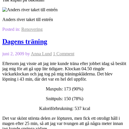
Anders river taket till entrén
Posted in:
Renovering
Dagens träning
juni 2, 2009
by
Anna Lund
1 Comment
Eftersom jag visste att jag inte kunde träna efter jobbet idag så beslöt
jag mig för att gå upp lite tidigare. Klockan 04.50 ringde
väckarklockan och jag tog på mig träningskläderna. Det blev
löpning i 43 min, där det var en hel del uppför.
Maxpuls: 173 (90%)
Snittpuls: 150 (78%)
Kaloriförbrukning: 537 kcal
Det var skönt största delen av löpturen, men fick ett otroligt håll i
magen efter 25 min, så att jag var tvungen att gå några meter innan
jag kunde springa vidare.