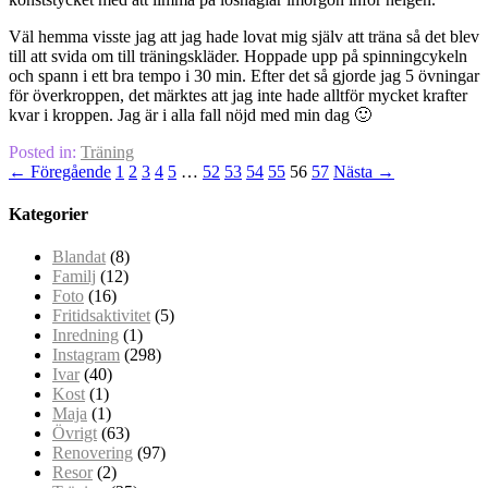
Väl hemma visste jag att jag hade lovat mig själv att träna så det blev
till att svida om till träningskläder. Hoppade upp på spinningcykeln
och spann i ett bra tempo i 30 min. Efter det så gjorde jag 5 övningar
för överkroppen, det märktes att jag inte hade alltför mycket krafter
kvar i kroppen. Jag är i alla fall nöjd med min dag 🙂
Posted in:
Träning
← Föregående
1
2
3
4
5
…
52
53
54
55
56
57
Nästa →
Kategorier
Blandat
(8)
Familj
(12)
Foto
(16)
Fritidsaktivitet
(5)
Inredning
(1)
Instagram
(298)
Ivar
(40)
Kost
(1)
Maja
(1)
Övrigt
(63)
Renovering
(97)
Resor
(2)