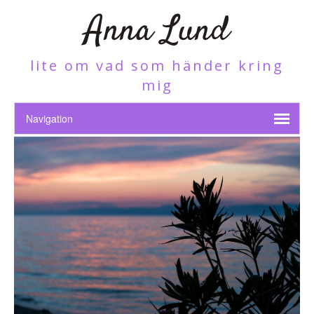
Anna Lund
lite om vad som händer kring
mig