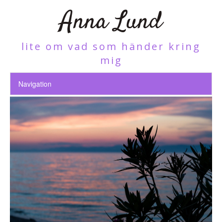
Anna Lund
lite om vad som händer kring
mig