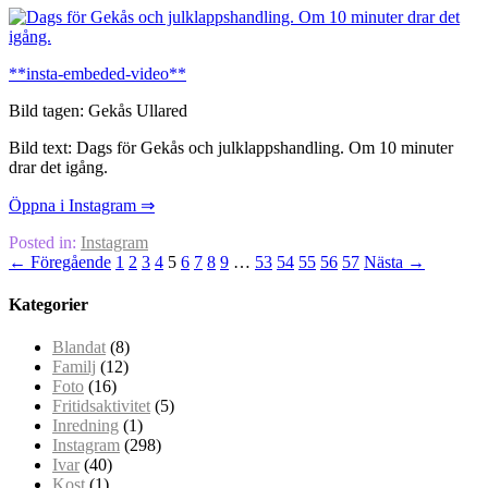
**insta-embeded-video**
Bild tagen: Gekås Ullared
Bild text: Dags för Gekås och julklappshandling. Om 10 minuter
drar det igång.
Öppna i Instagram ⇒
Posted in:
Instagram
← Föregående
1
2
3
4
5
6
7
8
9
…
53
54
55
56
57
Nästa →
Kategorier
Blandat
(8)
Familj
(12)
Foto
(16)
Fritidsaktivitet
(5)
Inredning
(1)
Instagram
(298)
Ivar
(40)
Kost
(1)