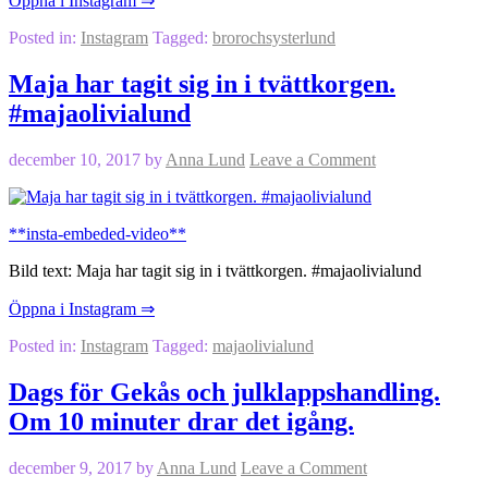
Öppna i Instagram ⇒
Posted in:
Instagram
Tagged:
brorochsysterlund
Maja har tagit sig in i tvättkorgen.
#majaolivialund
december 10, 2017
by
Anna Lund
Leave a Comment
**insta-embeded-video**
Bild text: Maja har tagit sig in i tvättkorgen. #majaolivialund
Öppna i Instagram ⇒
Posted in:
Instagram
Tagged:
majaolivialund
Dags för Gekås och julklappshandling.
Om 10 minuter drar det igång.
december 9, 2017
by
Anna Lund
Leave a Comment