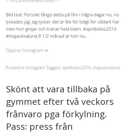
**insta-embeded-video**
Bild text: Försökt fånga detta på film i några dagar nu, nu
lyckades jag. Jag tycker det är lite för tidigt för sådant här
men hon grejar och tränar hela tiden. #aprilbebis2016
#majaolivialund 8 1/2 månad är hon nu.
Öppna i Instagram ⇒
Posted in:
Instagram
Tagged:
aprilbebis2016
,
majaolivialund
Skönt att vara tillbaka på
gymmet efter två veckors
frånvaro pga förkylning.
Pass: press från