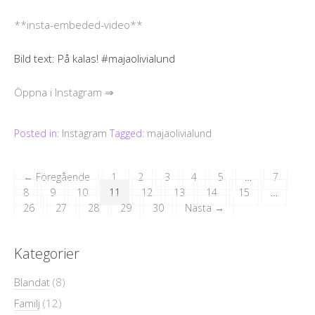
**insta-embeded-video**
Bild text: På kalas! #majaolivialund
Öppna i Instagram ⇒
Posted in:
Instagram
Tagged:
majaolivialund
← Föregående
1
2
3
4
5
…
7
8
9
10
11
12
13
14
15
…
26
27
28
29
30
Nästa →
Kategorier
Blandat
(8)
Familj
(12)