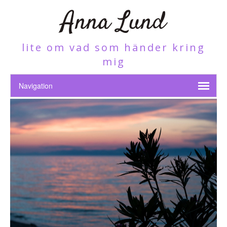
Anna Lund
lite om vad som händer kring
mig