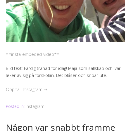
**insta-embeded-video**
Bild text: Färdig tränad för idag! Maja som sällskap och Ivar
leker av sig på förskolan. Det blåser och snöar ute.
Öppna i Instagram ⇒
Posted in:
Instagram
Någon var snabbt framme