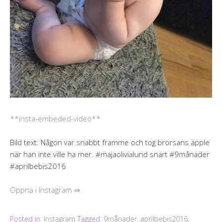
**insta-embeded-video**
Bild text: Någon var snabbt framme och tog brorsans äpple
när han inte ville ha mer. #majaolivialund snart #9månader
#aprilbebis2016
Öppna i Instagram ⇒
Posted in:
Instagram
Tagged:
9månader
,
aprilbebis2016
,