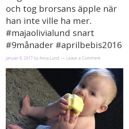
och tog brorsans äpple när
han inte ville ha mer.
#majaolivialund snart
#9månader #aprilbebis2016
januari 9, 2017
by
Anna Lund
Leave a Comment